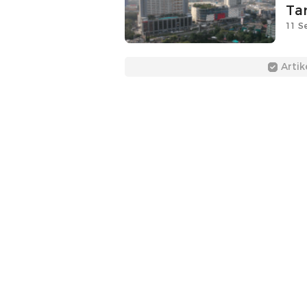
Ta
11 S
Artik