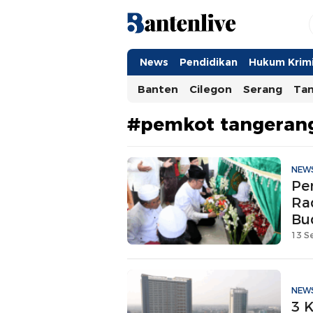
Bantenlive.com
Informasi Banten Terkini
News
Pendidikan
Hukum Krimi
Banten
Cilegon
Serang
Ta
#pemkot tangeran
NEW
Pe
Rad
Bu
13 S
NEW
3 