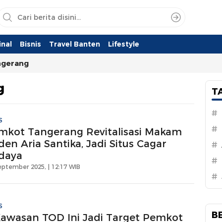
nal
Bisnis
Travel Banten
Lifestyle
ngerang
g
T
#
S
#
mkot Tangerang Revitalisasi Makam
en Aria Santika, Jadi Situs Cagar
#
daya
#
eptember 2025, | 12:17 WIB
#
S
B
Kawasan TOD Ini Jadi Target Pemkot