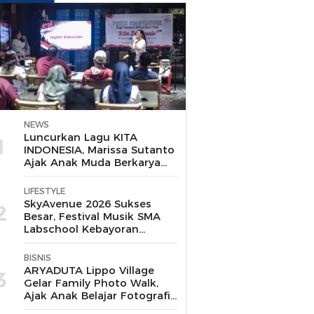
NEWS
Luncurkan Lagu KITA
1
INDONESIA, Marissa Sutanto
Ajak Anak Muda Berkarya
dari Alat Sederhana
LIFESTYLE
SkyAvenue 2026 Sukses
2
Besar, Festival Musik SMA
Labschool Kebayoran
Pecahkan Rekor MURI dan
Tiket 7.000 Ludes Terjual
BISNIS
ARYADUTA Lippo Village
3
Gelar Family Photo Walk,
Ajak Anak Belajar Fotografi
Sambil Bermain