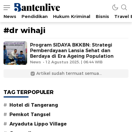
News
Pendidikan
Hukum Kriminal
Bisnis
Travel
Bantenlive.com
Informasi Banten Terkini
#dr wihaji
Program SIDAYA BKKBN: Strategi
Pemberdayaan Lansia Sehat dan
Berdaya di Era Ageing Population
News
12 Agustus 2025, | 06:44 WIB
Artikel sudah termuat semua...
TAG TERPOPULER
#
Hotel di Tangerang
#
Pemkot Tangsel
#
Aryaduta Lippo Village