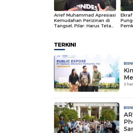
Arief Muhammad Apresiasi
Ekraf
Kemudahan Perizinan di
Pung
Tangsel, Pilar: Harus Tetap
Pemk
Taat Aturan
Progr
RKPD
TERKINI
BISN
Ki
Me
2 har
BISN
AR
Ph
Sa