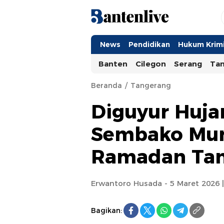
Bantenlive.com
Informasi Banten Terkini
News
Pendidikan
Hukum Krimi
Banten
Cilegon
Serang
Ta
Beranda
Tangerang
Diguyur Hujan
Sembako Mur
Ramadan Tan
Erwantoro Husada - 5 Maret 2026 |
Bagikan: