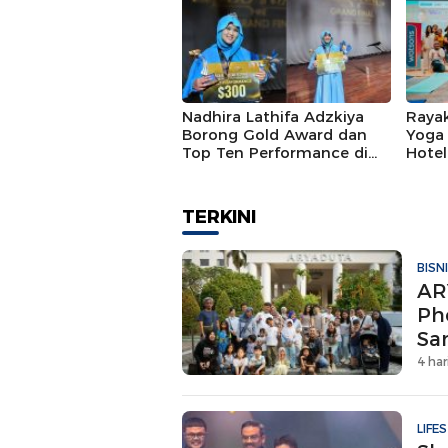
Nadhira Lathifa Adzkiya
Rayak
Borong Gold Award dan
Yoga 
Top Ten Performance di
Hote
Asia All Stars Festival 2026,
Watso
Siap Tampil di Grand Final
Hadir
China
Expe
TERKINI
Pere
BISN
AR
Ph
Sa
4 har
LIFE