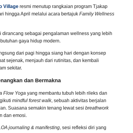
 Village
resmi menutup rangkaian program Tjakap
i hingga April melalui acara bertajuk
Family Wellness
i dirancang sebagai pengalaman wellness yang lebih
ebutuhan gaya hidup modern.
langsung dari pagi hingga siang hari dengan konsep
t sejenak, menjauh dari rutinitas, dan kembali
am sekitar.
nenangkan dan Bermakna
a Flow Yoga
yang membantu tubuh lebih rileks dan
gikuti
mindful forest walk
, sebuah aktivitas berjalan
ran. Suasana semakin tenang lewat sesi
breathwork
n dan emosi.
LOA journaling & manifesting
, sesi refleksi diri yang