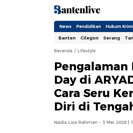
Bantenlive.com
Informasi Banten Terkini
News
Pendidikan
Hukum Krimi
Banten
Cilegon
Serang
Ta
Beranda
Lifestyle
Pengalaman 
Day di ARYAD
Cara Seru K
Diri di Teng
Nadia Lisa Rahman - 3 Mei 2026 | 