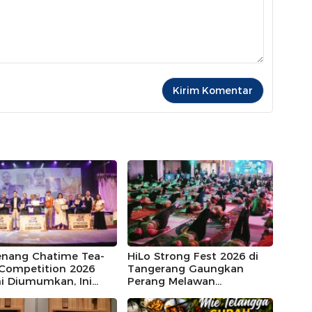
nang Chatime Tea-
HiLo Strong Fest 2026 di
 Competition 2026
Tangerang Gaungkan
i Diumumkan, Ini
Perang Melawan
 di Balik Racikan Teh
Sarkopenia, Peserta
ik Indonesia
Membludak