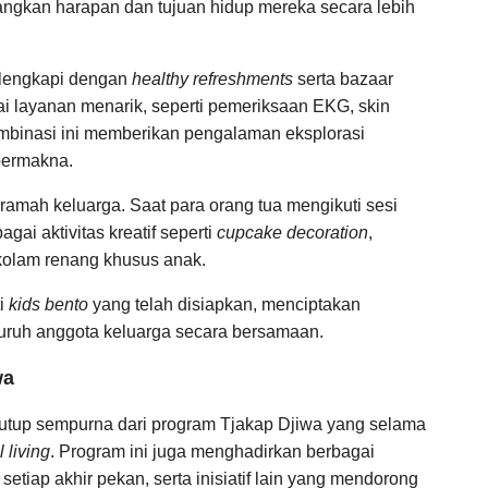
ngkan harapan dan tujuan hidup mereka secara lebih
dilengkapi dengan
healthy refreshments
serta bazaar
i layanan menarik, seperti pemeriksaan EKG, skin
mbinasi ini memberikan pengalaman eksplorasi
bermakna.
 ramah keluarga. Saat para orang tua mengikuti sesi
ai aktivitas kreatif seperti
cupcake decoration
,
 kolam renang khusus anak.
ti
kids bento
yang telah disiapkan, menciptakan
ruh anggota keluarga secara bersamaan.
wa
nutup sempurna dari program Tjakap Djiwa yang selama
 living
. Program ini juga menghadirkan berbagai
setiap akhir pekan, serta inisiatif lain yang mendorong