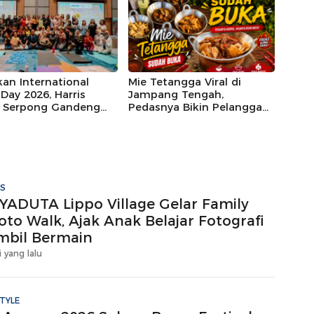
an International
Mie Tetangga Viral di
Day 2026, Harris
Jampang Tengah,
l Serpong Gandeng
Pedasnya Bikin Pelanggan
ns dan L’Oréal
Balik Lagi
kan Wellness
rience untuk
mpuan
IS
YADUTA Lippo Village Gelar Family
oto Walk, Ajak Anak Belajar Fotografi
mbil Bermain
i yang lalu
STYLE