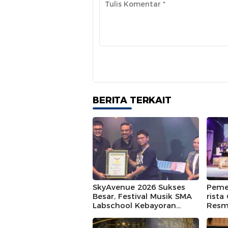
BERITA TERKAIT
SkyAvenue 2026 Sukses
Peme
Besar, Festival Musik SMA
rista
Labschool Kebayoran
Resm
Pecahkan Rekor MURI dan
Kisah
Tiket 7.000 Ludes Terjual
Terba