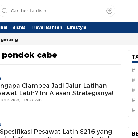
nal
Bisnis
Travel Banten
Lifestyle
ngerang
 pondok cabe
T
#
S
#
ngapa Ciampea Jadi Jalur Latihan
#
awat Latih? Ini Alasan Strategisnya!
#
stus 2025, | 14:37 WIB
#
S
 Spesifikasi Pesawat Latih S216 yang
B