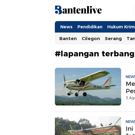
Bantenlive.com
Informasi Banten Terkini
News
Pendidikan
Hukum Krimi
Banten
Cilegon
Serang
Ta
#lapangan terbang
NEW
Me
Pes
3 Agu
NEW
Ini