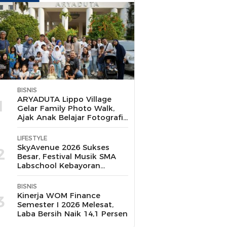
BISNIS
ARYADUTA Lippo Village
1
Gelar Family Photo Walk,
Ajak Anak Belajar Fotografi
Sambil Bermain
LIFESTYLE
SkyAvenue 2026 Sukses
2
Besar, Festival Musik SMA
Labschool Kebayoran
Pecahkan Rekor MURI dan
Tiket 7.000 Ludes Terjual
BISNIS
Kinerja WOM Finance
3
Semester I 2026 Melesat,
Laba Bersih Naik 14,1 Persen