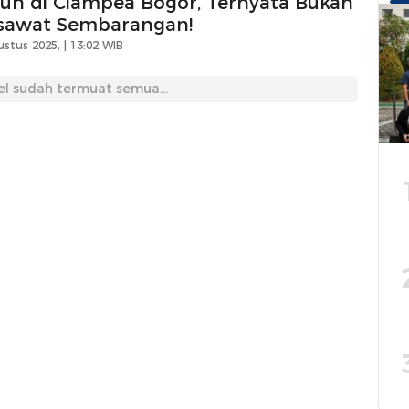
tuh di Ciampea Bogor, Ternyata Bukan
sawat Sembarangan!
stus 2025, | 13:02 WIB
el sudah termuat semua...