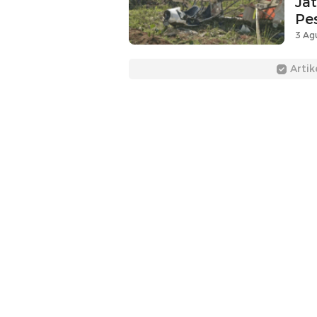
Ja
Pe
3 Agu
Artik