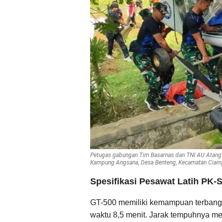
Petugas gabungan Tim Basarnas dan TNI AU Atang 
Kampung Angsana, Desa Benteng, Kecamatan Ciamp
Spesifikasi Pesawat Latih PK-
GT-500 memiliki kemampuan terbang 
waktu 8,5 menit. Jarak tempuhnya me