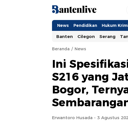
Bantenlive.com
Informasi Banten Terkini
News
Pendidikan
Hukum Krimi
Banten
Cilegon
Serang
Ta
Beranda
News
Ini Spesifika
S216 yang Ja
Bogor, Terny
Sembarangan
Erwantoro Husada - 3 Agustus 202