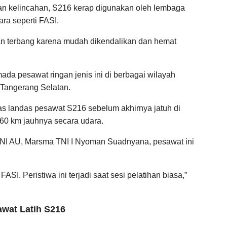
an kelincahan, S216 kerap digunakan oleh lembaga
ara seperti FASI.
han terbang karena mudah dikendalikan dan hemat
ada pesawat ringan jenis ini di berbagai wilayah
 Tangerang Selatan.
epas landas pesawat S216 sebelum akhirnya jatuh di
60 km jauhnya secara udara.
NI AU, Marsma TNI I Nyoman Suadnyana, pesawat ini
SI. Peristiwa ini terjadi saat sesi pelatihan biasa,”
wat Latih S216